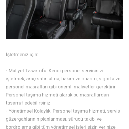
İşletmeniz için:
- Maliyet Tasarrufu: Kendi personel servisinizi
işletmek, araç satın alma, bakım ve onarım, sigorta ve
personel masrafları gibi önemli maliyetler gerektirir.
Personel taşıma hizmeti alarak bu masraflardan
tasarruf edebilirsiniz.
- Yönetimsel Kolaylık: Personel taşıma hizmeti, servis
güzergahlarının planlanması, sürücü takibi ve
bordrolama gibi tüm yönetimsel işleri sizin yerinize