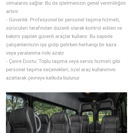
olmalarını sağlar. Bu da işletmenizin genel verimliliğini
artırır.
- Güvenlik: Profesyonel bir personel taşıma hizmeti,
sürücüleri tarafından düzenli olarak kontrol edilen ve
bakımı yapılan güvenli araçlar kullanır. Bu sayede
çalışanlarınızın işe gidip gelirken herhangi bir kaza
veya yaralanma riski azalır.
- Çevre Dostu: Toplu taşıma veya servis hizmeti gibi
personel taşıma seçenekleri, özel araç kullanımını
azaltarak çevreye katkıda bulunur.