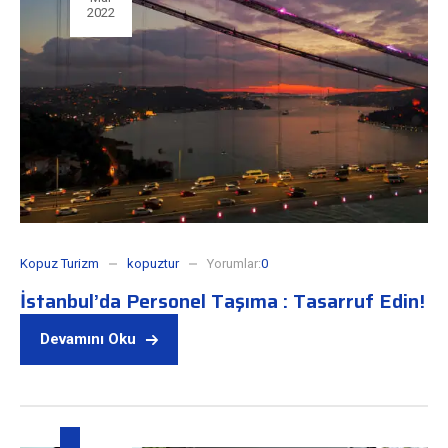
2022
Kopuz Turizm
kopuztur
Yorumlar:
0
İstanbul’da Personel Taşıma : Tasarruf Edin!
Devamını Oku