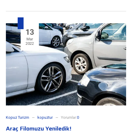
13
Mar
2022
Kopuz Turizm
kopuztur
Yorumlar:
0
Araç Filomuzu Yeniledik!